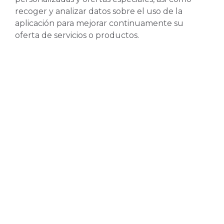
recoger y analizar datos sobre el uso de la
aplicación para mejorar continuamente su
oferta de servicios o productos.
En resumen,
una aplicación móvil es esencial para cualquier
negocio que desee mantenerse competitivo y
mejorar la relación con sus clientes.
Si desea aprovechar las ventajas que ofrecen las
aplicaciones móviles, no dude en ponerse en
contacto con nosotros en Rubycom para
discutir cómo podemos ayudarle a desarrollar
una aplicación móvil para su negocio.