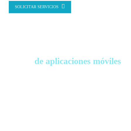
SOLICITAR SERVICIOS
El uso
de aplicaciones móviles
, y los
ha experimentado un crecimiento constante
clientes esperan cada vez más de las empresas
líderes en el mercado.
El desarrollo de aplicaciones para dispositivos
móviles no solo representa una oportunidad
para innovar en el negocio, sino también para
en línea a través del uso de
consolidar la presencia
las últimas tecnologías.